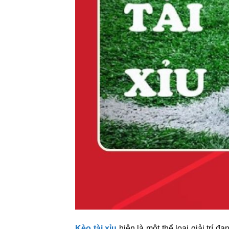
Kèo tài xỉu
hiện là một thể loại giải trí 