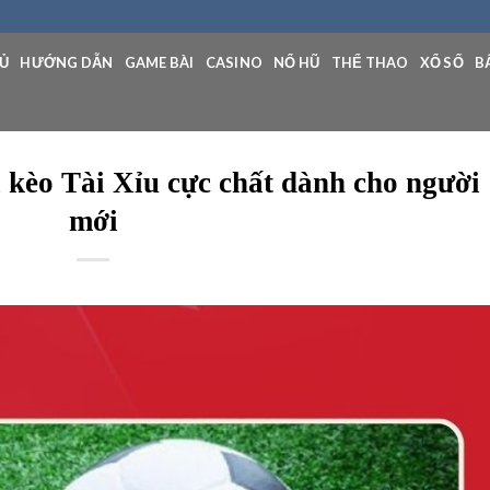
Ủ
HƯỚNG DẪN
GAME BÀI
CASINO
NỔ HŨ
THỂ THAO
XỔ SỐ
B
 kèo Tài Xỉu cực chất dành cho người
mới