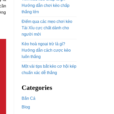
Hướng dẫn chơi kèo chấp
 cần
thắng lớn
ướng
Điểm qua các mẹo chơi kèo
Tài Xỉu cực chất dành cho
người mới
Kèo hoà ngoại trừ là gì?
Hướng dẫn cách cược kèo
luôn thắng
Một vài tips bắt kèo cơ hội kép
chuẩn xác dễ thắng
Categories
Bắn Cá
Blog