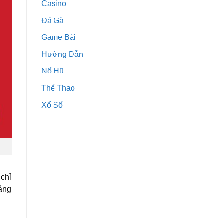
Casino
Đá Gà
Game Bài
Hướng Dẫn
Nổ Hũ
Thể Thao
Xổ Số
 chỉ
bảng