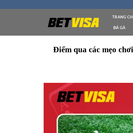
Bỏ
qua
TRANG CH
nội
dung
ĐÁ GÀ
Điểm qua các mẹo chơi