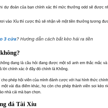
, khi dự đoán của bạn chính xác thì mức thưởng odd sẽ được 
uả rơi vào Xỉu thì cược thủ sẽ nhận về một tiền thưởng tương đ
o 3 cửa
? Hướng dẫn cách bắt kèo hái ra tiền
ờ không?
 không đang là câu hỏi đang được một số anh em thắc mắc và
rả lời chính xác ở đây đó chính là Không.
ỉ cho phép hội viên của mình đánh cược với hai hình thức chín
ên một vài địa điểm khác, họ còn cho phép thành viên soi kèo r
 vào nhà cái mà bạn chọn.
ng đá Tài Xỉu