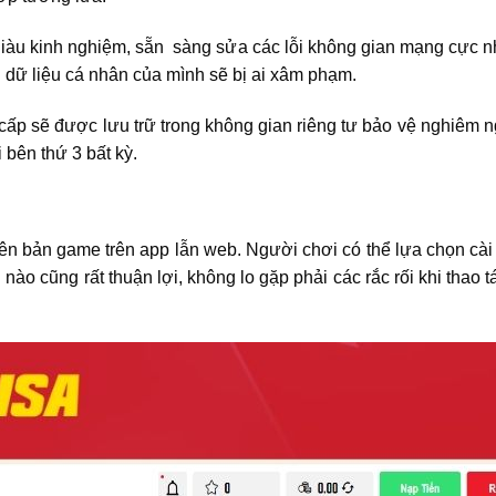
giàu kinh nghiệm, sẵn sàng sửa các lỗi không gian mạng cực n
 dữ liệu cá nhân của mình sẽ bị ai xâm phạm.
cấp sẽ được lưu trữ trong không gian riêng tư bảo vệ nghiêm n
 bên thứ 3 bất kỳ.
iên bản game trên app lẫn web. Người chơi có thể lựa chọn cài
nào cũng rất thuận lợi, không lo gặp phải các rắc rối khi thao tá