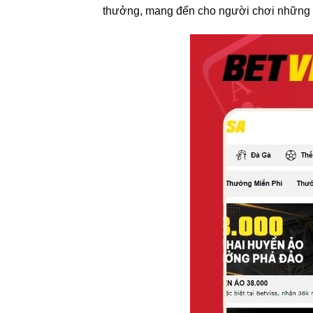
thưởng, mang đến cho người chơi những m