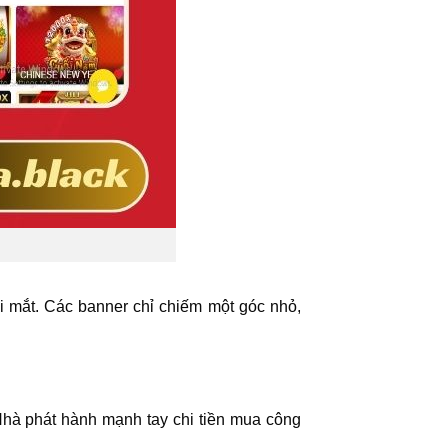
ối mắt. Các banner chỉ chiếm một góc nhỏ,
hà phát hành mạnh tay chi tiền mua công