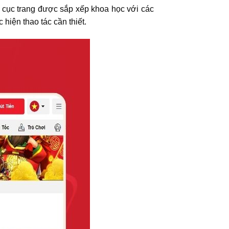
 cục trang được sắp xếp khoa học với các
hiện thao tác cần thiết.