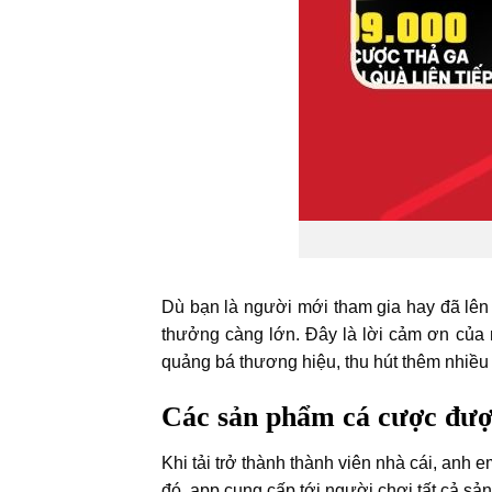
Dù bạn là người mới tham gia hay đã lên 
thưởng càng lớn. Đây là lời cảm ơn của n
quảng bá thương hiệu, thu hút thêm nhiều 
Các sản phẩm cá cược được 
Khi tải trở thành thành viên nhà cái, an
đó, app cung cấp tới người chơi tất cả sả