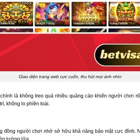
Giao diện trang web cực cuốn, thu hút mọi ánh nhìn
 chính là không treo quá nhiều quảng cáo khiến người chơi r
rí, không lo phiền toái.
ng đồng người chơi nhờ sở hữu khả năng bảo mật cực đỉnh. N
lớp tường lửa.