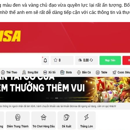
g màu đen và vàng chủ đạo vừa quyền lực lại rất ấn tượng. Bố
hờ thế anh em sẽ rất dễ dàng tiếp cận với các thông tin và thực 