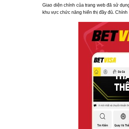
Giao diện chính của trang web đã sử dụn
khu vực chức năng hiển thị đầy đủ. Chính n