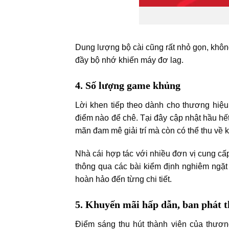
Dung lượng bộ cài cũng rất nhỏ gọn, khôn
đầy bộ nhớ khiến máy đơ lag.
4. Số lượng game khủng
Lời khen tiếp theo dành cho thương hiệu
điểm nào để chê. Tại đây cập nhật hầu h
mãn đam mê giải trí mà còn có thể thu về 
Nhà cái hợp tác với nhiều đơn vị cung c
thông qua các bài kiểm định nghiêm ngặt
hoàn hảo đến từng chi tiết.
5. Khuyến mãi hấp dẫn, ban phát 
Điểm sáng thu hút thành viên của thươn