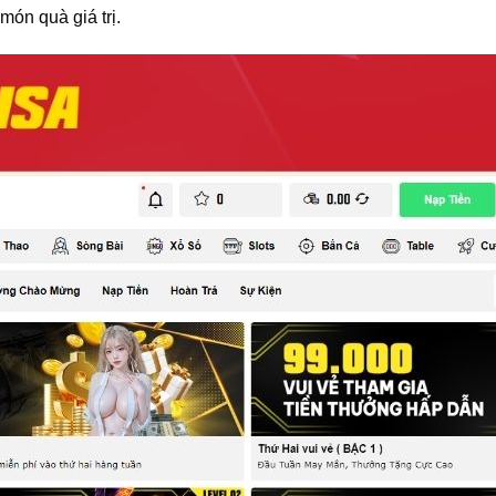
ón quà giá trị.