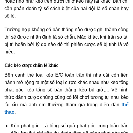
hoặc nhỏ như kèo trên dưới thì ở kèo này lại khác, bạn chỉ
cần phán đoán tỷ số cách biệt của hai đội là số chẵn hay
số lẻ.
Trường hợp không có bàn thắng nào được ghi thành công
thì sẽ được nhận định là số chẵn. Mặc khác, khi trận so tài
bị trì hoãn bởi lý do nào đó thì phiên cược sẽ bị tính là vô
hiệu.
Các kèo cược chẵn lẻ khác
Bên cạnh thể loại kèo E/O toàn trận thì nhà cái còn tiến
hành mở rộng ra một số loại cược khác nhau như kèo tổng
phạt góc, kèo tổng số bàn thắng, kèo bù giờ,… Về hình
thức đánh cược chúng cũng có lối chơi tương tự như kèo
tài xỉu mà anh em thường tham gia trong diễn đàn
thể
thao
.
Kèo phạt góc: Là tổng số quả phạt góc trong toàn trận