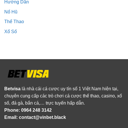
Hướng Dẫn
Nổ Hũ
Thể Thao
Xổ Số
Betvisa
là nhà cái cá cược uy tín số 1 Việt Nam hiện tại,
chuyên cung cấp các trò chơi cá cược thể thao, casino, xổ
số, đá gà, bắn cá,… trực tuyến hấp dẫn.
Phone: 0964 248 3142
Email:
contact@vinbet.black