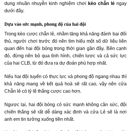
dụng nhuần nhuyễn kinh nghiệm chơi
kèo chẵn lẻ
ngay
dưới đây.
Dựa vào sức mạnh, phong độ của hai đội
Trong kèo cược chẵn lẻ, nhằm tăng khả năng đánh bại đối
thủ, người chơi trước đó nên tìm hiểu một số dữ liệu liên
quan đến hai đội bóng trong thời gian gần đây. Bên cạnh
đó, đừng nên bỏ qua tình hình, chiến lược và cả sức lực
của hai CLB, từ đó đưa ra dự đoán phù hợp nhất.
Nếu hai đội tuyển có thực lực và phong độ ngang nhau thì
khả năng mang về kết quả hoà sẽ rất cao, vậy nên cửa
Chẵn lẻ có tỷ lệ thắng cược cao hơn.
Ngược lại, hai đội bóng có sức mạnh không cân sức, đội
chiến thắng sẽ rất dễ dàng xác định và cửa Lẻ sẽ là nơi
anh em tin tưởng xuống tiền nhất.