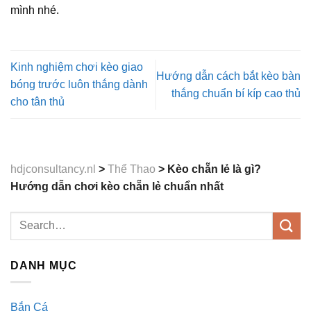
mình nhé.
Kinh nghiệm chơi kèo giao
Hướng dẫn cách bắt kèo bàn
bóng trước luôn thắng dành
thắng chuẩn bí kíp cao thủ
cho tân thủ
hdjconsultancy.nl
>
Thể Thao
>
Kèo chẵn lẻ là gì?
Hướng dẫn chơi kèo chẵn lẻ chuẩn nhất
DANH MỤC
Bắn Cá