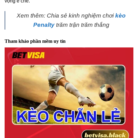
vọng ê chề.
Xem thêm: Chia sẻ kinh nghiệm chơi
kèo
Penalty
trăm trận trăm thắng
Tham khảo phần mềm uy tín