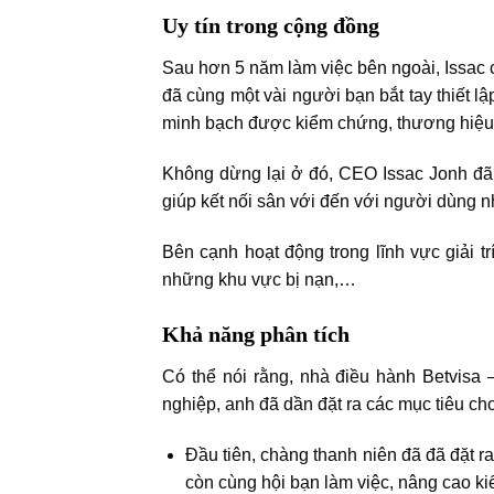
Uy tín trong cộng đồng
Sau hơn 5 năm làm việc bên ngoài, Issac 
đã cùng một vài người bạn bắt tay thiết lậ
minh bạch được kiểm chứng, thương hiệu
Không dừng lại ở đó, CEO Issac Jonh đã 
giúp kết nối sân với đến với người dùng n
Bên cạnh hoạt động trong lĩnh vực giải t
những khu vực bị nạn,…
Khả năng phân tích
Có thể nói rằng, nhà điều hành Betvisa 
nghiệp, anh đã dần đặt ra các mục tiêu ch
Đầu tiên, chàng thanh niên đã đã đặt r
còn cùng hội bạn làm việc, nâng cao kiế