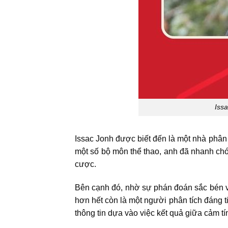
Issa
Issac Jonh được biết đến là một nhà phân
một số bộ môn thể thao, anh đã nhanh ch
cược.
Bên cạnh đó, nhờ sự phán đoán sắc bén v
hơn hết còn là một người phân tích đáng t
thông tin dựa vào việc kết quả giữa cảm tín