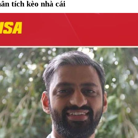
ân tích kèo nhà cái